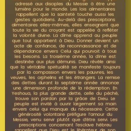
adressé aux disciples du Messie à être une
lumière pour le monde. Les lois alimentaires
rappellent que la sainteté touche aussi les
gestes quotidiens. Au-delà des prescriptions
alimentaires elles-mêmes, elles enseignent que
toute la vie du croyant est appelée à refléter
la volonté divine. La dîme apprend au peuple
que tout appartient à Dieu. Donner devient un
acte de confiance, de reconnaissance et de
dépendance envers Celui qui pourvoit à tous
les besoins. La troisième année, la dîme est
destinée aux plus démunis. Dieu révèle ainsi
que la véritable spiritualité se manifeste toujours
par la compassion envers les pauvres, les
veuves, les orphelins et les étrangers. La remise
des dettes durant la septième année annonce
une dimension profonde de la rédemption. En
Yeshoua, la plus grande dette, celle du péché,
trouve son pardon par la grâce de Dieu. Le
peuple est invité à ouvrir largement sa main
envers celui qui manque du nécessaire. Cette
générosité volontaire préfigure l’amour du
Messie, venu servir plutôt que d’être servi. Les
prescriptions concernant l’esclave hébreu
rappellent que Dieu est le libérateur de son