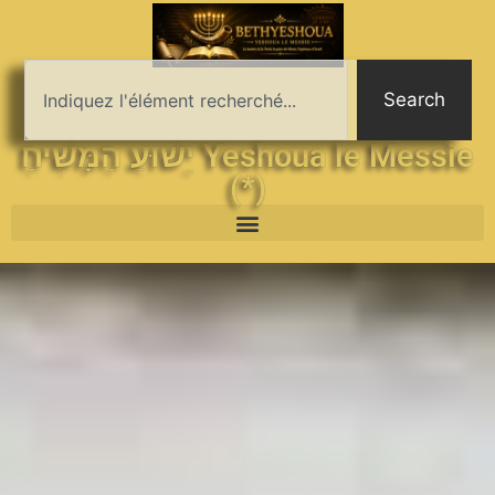
Search
יֵשׁוּעַ הַמָּשִׁיחַ Yeshoua le Messie
(*)