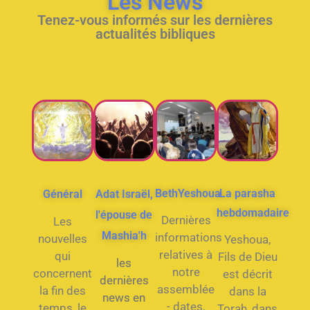
Les News
Tenez-vous informés sur les dernières
actualités bibliques
BethYeshoua
La parasha
Général
Adat Israël,
hebdomadaire
l'épouse de
Dernières
Les
Mashia'h
informations
nouvelles
Yeshoua,
relatives à
qui
Fils de Dieu
les
notre
concernent
est décrit
dernières
assemblée
la fin des
dans la
news en
- dates,
temps, le
Torah, dans