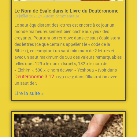
Le Nom de Esaïe dans le Livre du Deutéronome
13 juillet 2026
Aucun commentaire
Le saut équidistant des lettres est encore à ce jour un
monde malheureusement bien caché aux yeux des
croyants. Pourtant on retrouve dans ce saut équidistant
des lettres (ce que certains appellent le « code de la
Bible »), en comptant un saut minimum de 2‭ ‬lettres et
avec un saut maximum de 500‭ des valeurs remarquables
telles que : ‬129‭ ‬x le nom‭ ‬ »Israël »‭, ‬132‭ ‬x le nom de
« Elohim »‭, ‬500‭ ‬x le nom de ישוע « Yeshoua » (voir dans
Deutéronome 3:12
יָרַ֖שְׁנוּ בָּעֵ֣ת dans l’illustration avec
un saut de 3
Lire la suite »