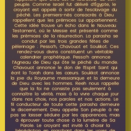
peuple. Comme Israël fut délivré d’Égypte, le
croyant est appelé à sortir de l’esclavage du
péché. Les premiers-nés consacrés à Dieu
rappellent que les prémices Lui appartiennent.
Cette idée trouve un écho dans le Nouveau
Testament, où le Messie est présenté comme
les prémices de la résurrection. La parasha se
conclut par les trois grandes fêtes de
pèlerinage : Pessa’h, Chavouot et Soukkot. Ces
rendez-vous divins constituent un véritable
calendrier prophétique. Pessa’h annonce
l’Agneau de Dieu qui ôte le péché du monde.
Chavouot annonce le don de l’Esprit Saint qui
écrit la Torah dans les cœurs. Soukkot annonce
la joie du Royaume messianique et la demeure
de Dieu avec les hommes. Reeh nous rappelle
que la foi ne consiste pas seulement à
connaître la vérité, mais à la vivre chaque jour
dans nos choix, nos paroles et nos actions. Le
fil conducteur de toute cette parasha demeure
le discernement. Dieu appelle Son peuple à ne
pas se laisser séduire par les apparences, mais
à éprouver toute chose à la lumière de Sa
Parole. Le croyant est invité à choisir la
bénédiction en marchant dans les voies de