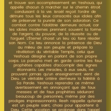
et trouve son accomplissement en Yeshoua, qui
appelle chacun à marcher sur le chemin étroit
conduisant à la vie. Israël reçoit l’ordre de
détruire tous les lieux consacrés aux idoles afin
de préserver la pureté de son adoration. Ce
combat contre l’idolâtrie demeure actuel, car
les idoles modernes prennent souvent la forme
de l’argent, du pouvoir, de la réussite ou de
l’orgueil. L’Éternel choisit un lieu où faire résider
son Nom. Ce lieu annonce la présence de Dieu
au milieu de son peuple et prépare la
révélation du véritable Temple, celui que
Yeshoua désigne en parlant de son propre
corps. La parasha met en garde contre les faux
prophètes capables d’accomplir des signes
étonnants. Les miracles, à eux seuls, ne
prouvent jamais qu’un enseignement vient de
Dieu. Le véritable critère demeure la fidélité à
Sa Parole. Yeshoua reprendra ce même
avertissement en annonçant que de faux
messies et de faux prophètes séduiront
beaucoup de personnes, même par des
prodiges impressionnants. Reeh rappelle qu’Israël
est un peuple saint, choisi pour appartenir à
Dieu. Cette vocation se prolonge dans l’appel